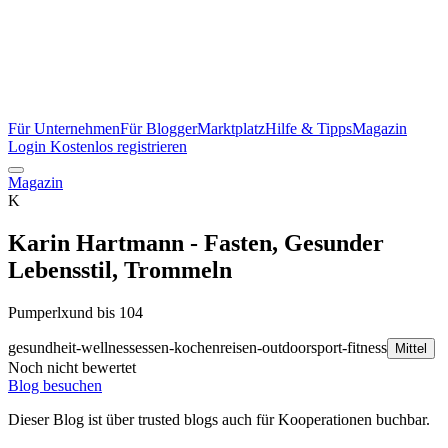
Für Unternehmen
Für Blogger
Marktplatz
Hilfe & Tipps
Magazin
Login
Kostenlos registrieren
Magazin
K
Karin Hartmann - Fasten, Gesunder
Lebensstil, Trommeln
Pumperlxund bis 104
gesundheit-wellness
essen-kochen
reisen-outdoor
sport-fitness
Mittel
Noch nicht bewertet
Blog besuchen
Dieser Blog ist über trusted blogs auch für Kooperationen buchbar.