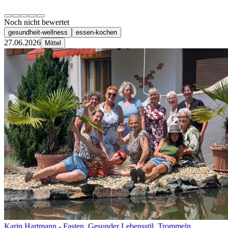
Noch nicht bewertet
gesundheit-wellness
essen-kochen
27.06.2026
Mittel
Karin Hartmann - Fasten, Gesunder Lebensstil, Trommeln