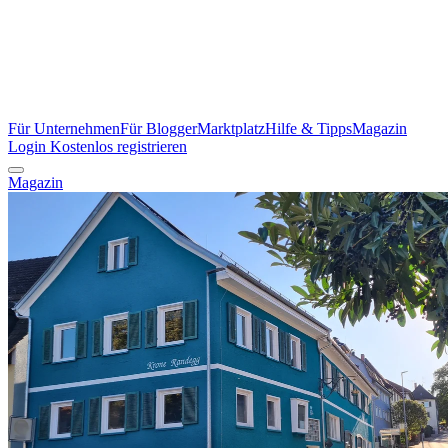
Für Unternehmen
Für Blogger
Marktplatz
Hilfe & Tipps
Magazin
Login
Kostenlos registrieren
Magazin