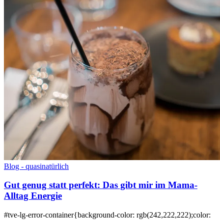
Blog - quasinatürlich
Gut genug statt perfekt: Das gibt mir im Mama-
Alltag Energie
#tve-lg-error-container{background-color: rgb(242,222,222);color: