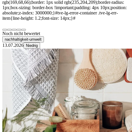
rgb(169,68,66);border: 1px solid rgb(235,204,209);border-radius:
1px;box-sizing: border-box !important;padding: 4px 10px;position:
absolute;z-index: 3000000;}#tve-lg-error-container .tve-lg-err-
item{line-height: 1.2;font-size: 14px;}#
Noch nicht bewertet
nachhaltigkeit-umwelt
13.07.2026
Niedrig