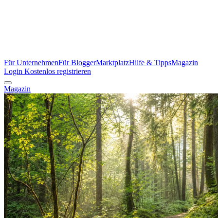
Für Unternehmen
Für Blogger
Marktplatz
Hilfe & Tipps
Magazin
Login
Kostenlos registrieren
Magazin