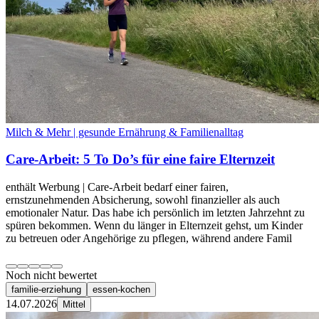
Milch & Mehr | gesunde Ernährung & Familienalltag
Care-Arbeit: 5 To Do’s für eine faire Elternzeit
enthält Werbung | Care-Arbeit bedarf einer fairen,
ernstzunehmenden Absicherung, sowohl finanzieller als auch
emotionaler Natur. Das habe ich persönlich im letzten Jahrzehnt zu
spüren bekommen. Wenn du länger in Elternzeit gehst, um Kinder
zu betreuen oder Angehörige zu pflegen, während andere Famil
Noch nicht bewertet
familie-erziehung
essen-kochen
14.07.2026
Mittel