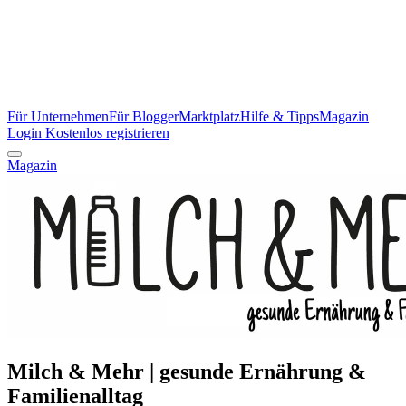
Für Unternehmen
Für Blogger
Marktplatz
Hilfe & Tipps
Magazin
Login
Kostenlos registrieren
Magazin
Milch & Mehr | gesunde Ernährung &
Familienalltag