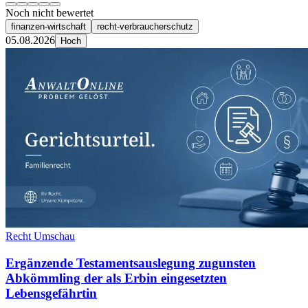
Noch nicht bewertet
finanzen-wirtschaft
recht-verbraucherschutz
05.08.2026
Hoch
Recht Umschau
Ergänzende Testamentsauslegung zugunsten
Abkömmling der als Erbin eingesetzten
Lebensgefährtin