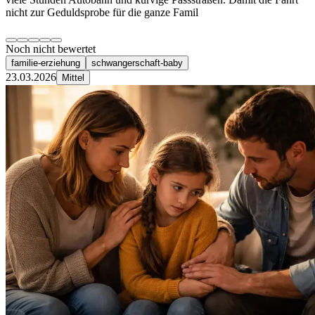
nicht zur Geduldsprobe für die ganze Famil
Noch nicht bewertet
familie-erziehung
schwangerschaft-baby
23.03.2026
Mittel