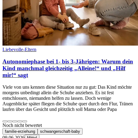
Liebevolle-Eltern
Autonomiephase bei 1- bis 3-Jährigen: Warum dein
Kind manchmal gleichzeitig „Alleine!“ und „Hilf
mir!“ sagt
Viele von uns kennen diese Situation nur zu gut: Das Kind möchte
morgens unbedingt allein die Schuhe anziehen. Es ist fest
entschlossen, niemanden helfen zu lassen. Doch wenige
Augenblicke später fliegen die Schuhe quer durch den Flur, Tränen
laufen über das Gesicht und plötzlich soll Mama oder Papa
Noch nicht bewertet
familie-erziehung
schwangerschaft-baby
09.06.2026
Mittel