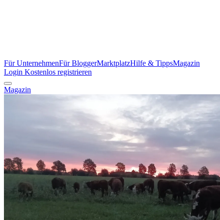
Für Unternehmen
Für Blogger
Marktplatz
Hilfe & Tipps
Magazin
Login
Kostenlos registrieren
Magazin