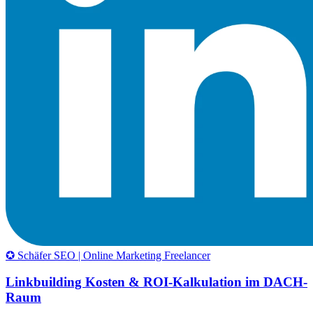
✪ Schäfer SEO | Online Marketing Freelancer
Linkbuilding Kosten & ROI-Kalkulation im DACH-
Raum