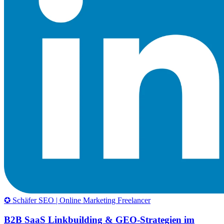
✪ Schäfer SEO | Online Marketing Freelancer
B2B SaaS Linkbuilding & GEO-Strategien im