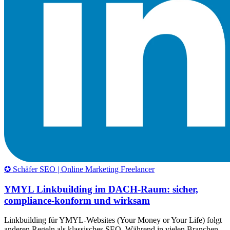
✪ Schäfer SEO | Online Marketing Freelancer
YMYL Linkbuilding im DACH-Raum: sicher,
compliance-konform und wirksam
Linkbuilding für YMYL-Websites (Your Money or Your Life) folgt
anderen Regeln als klassisches SEO. Während in vielen Branchen