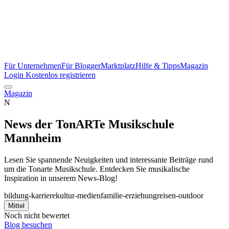
Für Unternehmen
Für Blogger
Marktplatz
Hilfe & Tipps
Magazin
Login
Kostenlos registrieren
Magazin
N
News der TonARTe Musikschule
Mannheim
Lesen Sie spannende Neuigkeiten und interessante Beiträge rund
um die Tonarte Musikschule. Entdecken Sie musikalische
Inspiration in unserem News-Blog!
bildung-karriere
kultur-medien
familie-erziehung
reisen-outdoor
Mittel
Noch nicht bewertet
Blog besuchen