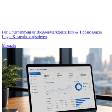
Für Unternehmen
Für Blogger
Marktplatz
Hilfe & Tipps
Magazin
Login
Kostenlos registrieren
Magazin