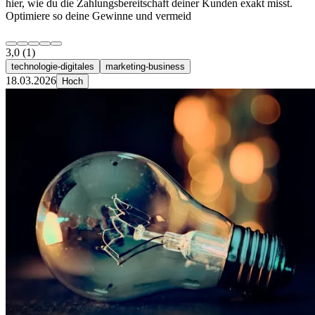
hier, wie du die Zahlungsbereitschaft deiner Kunden exakt misst.
Optimiere so deine Gewinne und vermeid
3,0
(1)
technologie-digitales
marketing-business
18.03.2026
Hoch