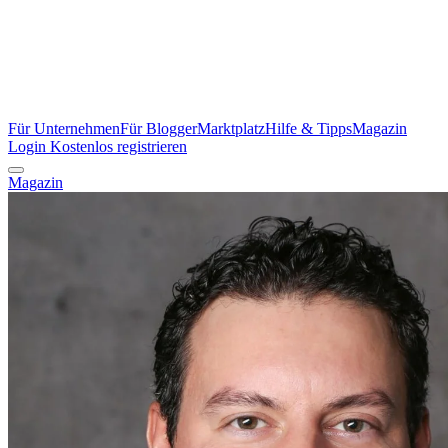
Für Unternehmen
Für Blogger
Marktplatz
Hilfe & Tipps
Magazin
Login
Kostenlos registrieren
Magazin