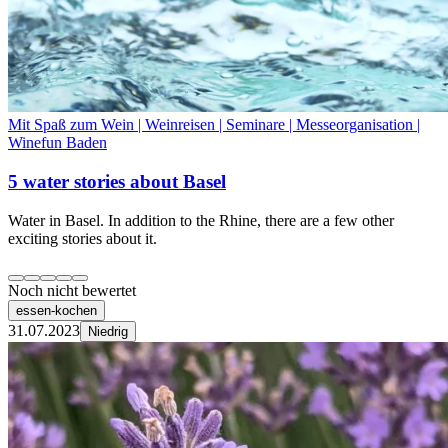
Mit Spaß zum Wein | Weinreisen | Seminare | Messeorganisation |
Winefun Baden
5 water stories about Basel
Water in Basel. In addition to the Rhine, there are a few other
exciting stories about it.
Noch nicht bewertet
essen-kochen
31.07.2023
Niedrig