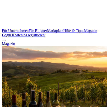
Für Unternehmen
Für Blogger
Marktplatz
Hilfe & Tipps
Magazin
Login
Kostenlos registrieren
Magazin