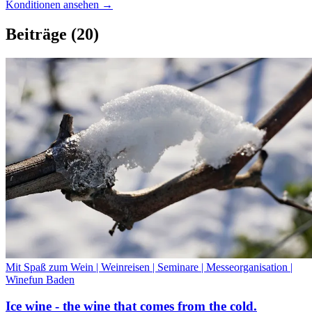
Konditionen ansehen →
Beiträge
(20)
Mit Spaß zum Wein | Weinreisen | Seminare | Messeorganisation |
Winefun Baden
Ice wine - the wine that comes from the cold.