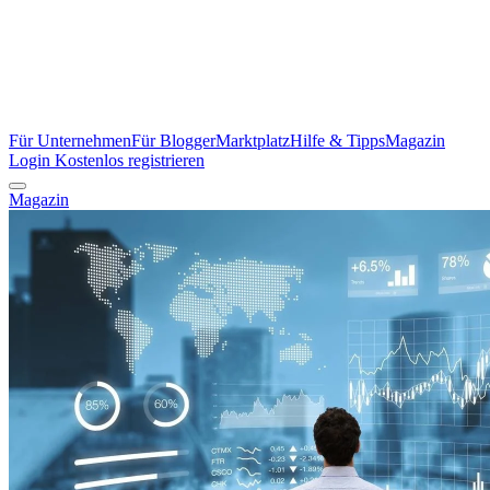
Für Unternehmen
Für Blogger
Marktplatz
Hilfe & Tipps
Magazin
Login
Kostenlos registrieren
Magazin