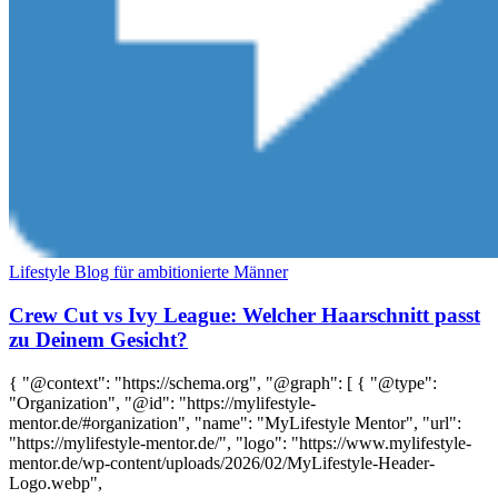
Lifestyle Blog für ambitionierte Männer
Crew Cut vs Ivy League: Welcher Haarschnitt passt
zu Deinem Gesicht?
{ "@context": "https://schema.org", "@graph": [ { "@type":
"Organization", "@id": "https://mylifestyle-
mentor.de/#organization", "name": "MyLifestyle Mentor", "url":
"https://mylifestyle-mentor.de/", "logo": "https://www.mylifestyle-
mentor.de/wp-content/uploads/2026/02/MyLifestyle-Header-
Logo.webp",