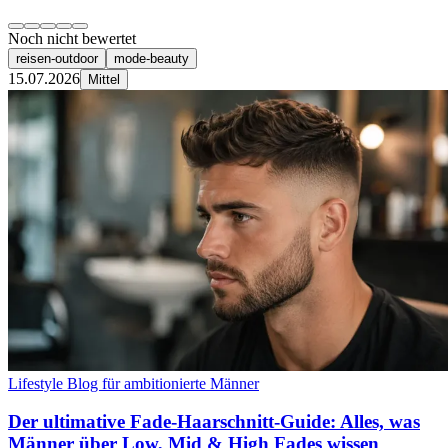
Noch nicht bewertet
reisen-outdoor
mode-beauty
15.07.2026
Mittel
Lifestyle Blog für ambitionierte Männer
Der ultimative Fade‑Haarschnitt‑Guide: Alles, was
Männer über Low, Mid & High Fades wissen