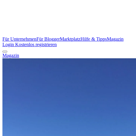
Für Unternehmen
Für Blogger
Marktplatz
Hilfe & Tipps
Magazin
Login
Kostenlos registrieren
Magazin