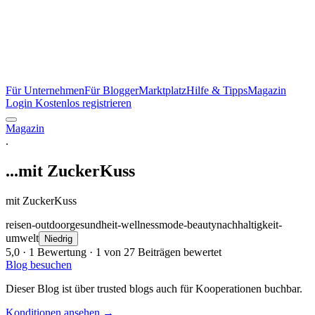
Für Unternehmen
Für Blogger
Marktplatz
Hilfe & Tipps
Magazin
Login
Kostenlos registrieren
Magazin
.
...mit ZuckerKuss
mit ZuckerKuss
reisen-outdoor
gesundheit-wellness
mode-beauty
nachhaltigkeit-
umwelt
Niedrig
5,0
· 1 Bewertung · 1 von 27 Beiträgen bewertet
Blog besuchen
Dieser Blog ist über trusted blogs auch für Kooperationen buchbar.
Konditionen ansehen →