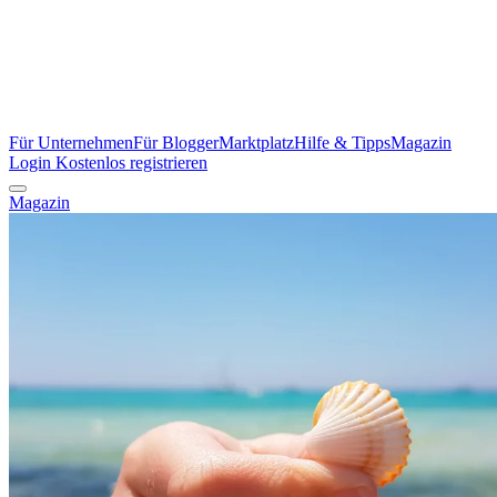
Für Unternehmen
Für Blogger
Marktplatz
Hilfe & Tipps
Magazin
Login
Kostenlos registrieren
Magazin