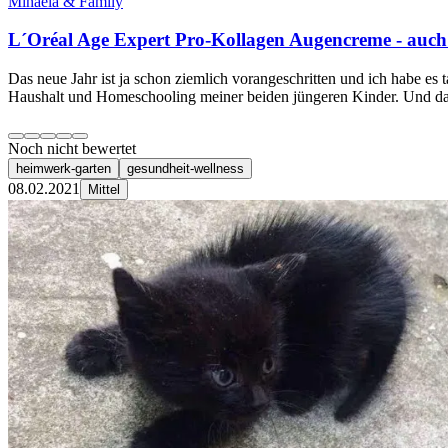
Mihaela & Family
L´Oréal Age Expert Pro-Kollagen Augencreme - auch 
Das neue Jahr ist ja schon ziemlich vorangeschritten und ich habe es 
Haushalt und Homeschooling meiner beiden jüngeren Kinder. Und das 
Noch nicht bewertet
heimwerk-garten
gesundheit-wellness
08.02.2021
Mittel