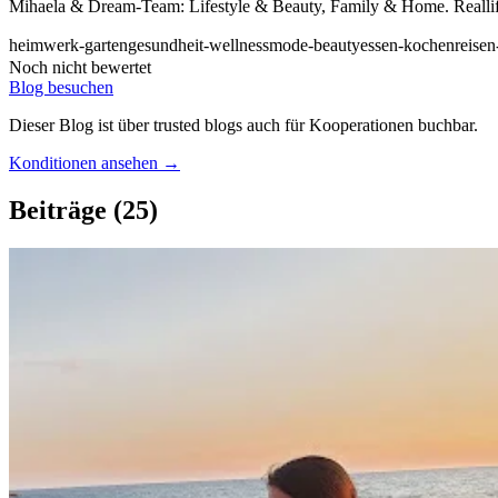
Mihaela & Dream-Team: Lifestyle & Beauty, Family & Home. Reallife
heimwerk-garten
gesundheit-wellness
mode-beauty
essen-kochen
reisen
Noch nicht bewertet
Blog besuchen
Dieser Blog ist über trusted blogs auch für Kooperationen buchbar.
Konditionen ansehen →
Beiträge
(25)