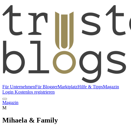
Für Unternehmen
Für Blogger
Marktplatz
Hilfe & Tipps
Magazin
Login
Kostenlos registrieren
Magazin
M
Mihaela & Family