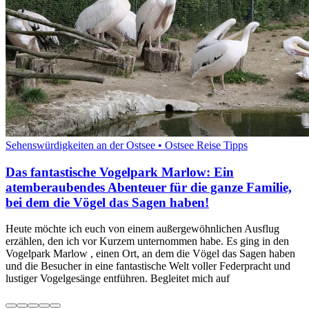
Sehenswürdigkeiten an der Ostsee • Ostsee Reise Tipps
Das fantastische Vogelpark Marlow: Ein
atemberaubendes Abenteuer für die ganze Familie,
bei dem die Vögel das Sagen haben!
Heute möchte ich euch von einem außergewöhnlichen Ausflug
erzählen, den ich vor Kurzem unternommen habe. Es ging in den
Vogelpark Marlow , einen Ort, an dem die Vögel das Sagen haben
und die Besucher in eine fantastische Welt voller Federpracht und
lustiger Vogelgesänge entführen. Begleitet mich auf