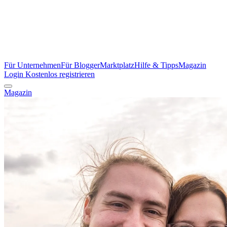
Für Unternehmen
Für Blogger
Marktplatz
Hilfe & Tipps
Magazin
Login
Kostenlos registrieren
Magazin