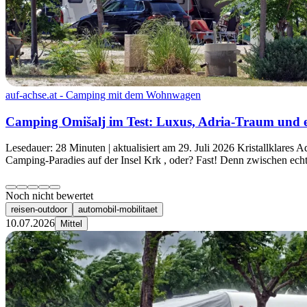
auf-achse.at - Camping mit dem Wohnwagen
Camping Omišalj im Test: Luxus, Adria-Traum und e
Lesedauer: 28 Minuten | aktualisiert am 29. Juli 2026 Kristallklare
Camping-Paradies auf der Insel Krk , oder? Fast! Denn zwischen ec
Noch nicht bewertet
reisen-outdoor
automobil-mobilitaet
10.07.2026
Mittel