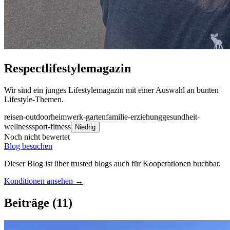
Respectlifestylemagazin
Wir sind ein junges Lifestylemagazin mit einer Auswahl an bunten
Lifestyle-Themen.
reisen-outdoor
heimwerk-garten
familie-erziehung
gesundheit-
wellness
sport-fitness
Niedrig
Noch nicht bewertet
Blog besuchen
Dieser Blog ist über trusted blogs auch für Kooperationen buchbar.
Konditionen ansehen →
Beiträge
(11)