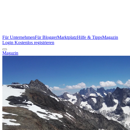
Für Unternehmen
Für Blogger
Marktplatz
Hilfe & Tipps
Magazin
Login
Kostenlos registrieren
Magazin