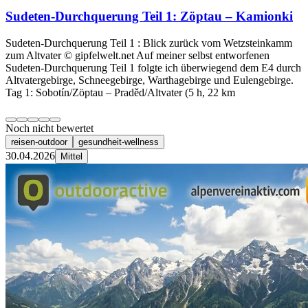
Sudeten-Durchquerung Teil 1: Zöptau – Kamionki
Sudeten-Durchquerung Teil 1 : Blick zurück vom Wetzsteinkamm
zum Altvater © gipfelwelt.net Auf meiner selbst entworfenen
Sudeten-Durchquerung Teil 1 folgte ich überwiegend dem E4 durch
Altvatergebirge, Schneegebirge, Warthagebirge und Eulengebirge.
Tag 1: Sobotín/Zöptau – Praděd/Altvater (5 h, 22 km
Noch nicht bewertet
reisen-outdoor
gesundheit-wellness
30.04.2026
Mittel