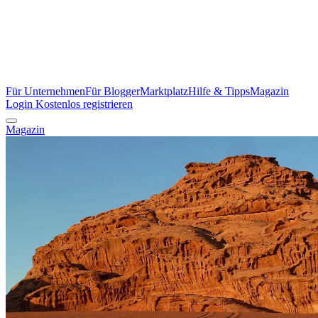
Für Unternehmen
Für Blogger
Marktplatz
Hilfe & Tipps
Magazin
Login
Kostenlos registrieren
Magazin