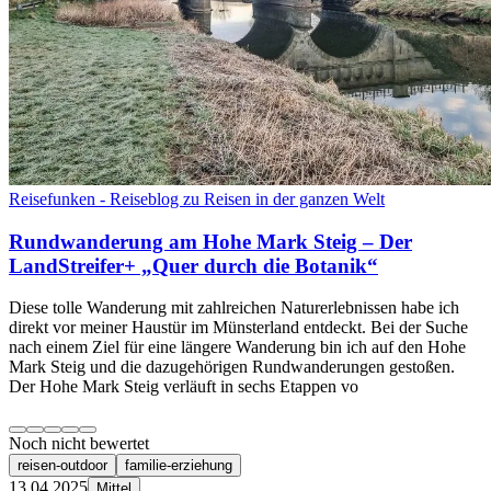
Reisefunken - Reiseblog zu Reisen in der ganzen Welt
Rundwanderung am Hohe Mark Steig – Der
LandStreifer+ „Quer durch die Botanik“
Diese tolle Wanderung mit zahlreichen Naturerlebnissen habe ich
direkt vor meiner Haustür im Münsterland entdeckt. Bei der Suche
nach einem Ziel für eine längere Wanderung bin ich auf den Hohe
Mark Steig und die dazugehörigen Rundwanderungen gestoßen.
Der Hohe Mark Steig verläuft in sechs Etappen vo
Noch nicht bewertet
reisen-outdoor
familie-erziehung
13.04.2025
Mittel