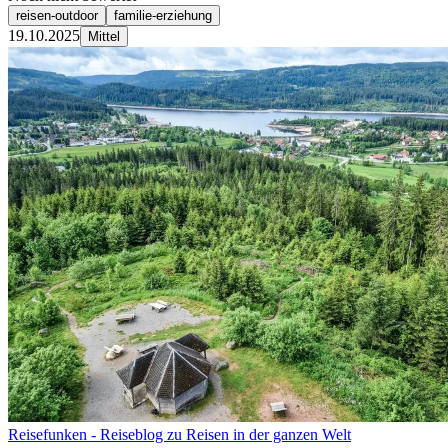
reisen-outdoor
familie-erziehung
19.10.2025
Mittel
Reisefunken - Reiseblog zu Reisen in der ganzen Welt