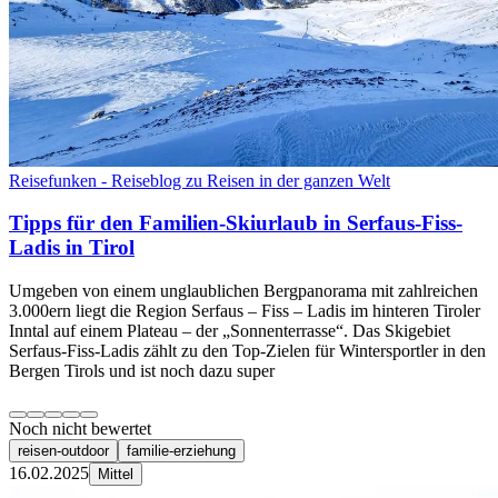
Reisefunken - Reiseblog zu Reisen in der ganzen Welt
Tipps für den Familien-Skiurlaub in Serfaus-Fiss-
Ladis in Tirol
Umgeben von einem unglaublichen Bergpanorama mit zahlreichen
3.000ern liegt die Region Serfaus – Fiss – Ladis im hinteren Tiroler
Inntal auf einem Plateau – der „Sonnenterrasse“. Das Skigebiet
Serfaus-Fiss-Ladis zählt zu den Top-Zielen für Wintersportler in den
Bergen Tirols und ist noch dazu super
Noch nicht bewertet
reisen-outdoor
familie-erziehung
16.02.2025
Mittel