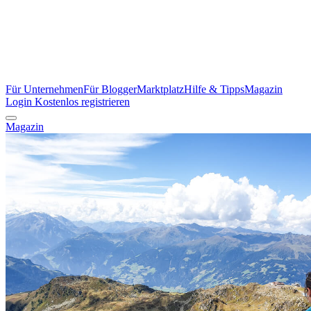
Für Unternehmen
Für Blogger
Marktplatz
Hilfe & Tipps
Magazin
Login
Kostenlos registrieren
Magazin