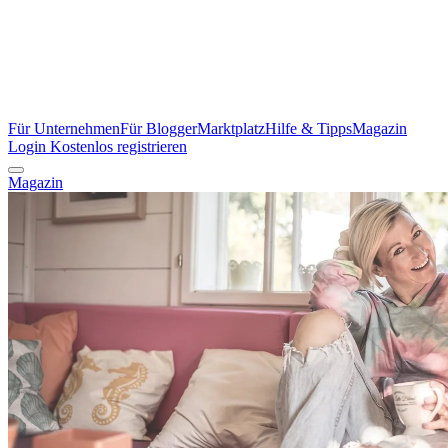
Für Unternehmen
Für Blogger
Marktplatz
Hilfe & Tipps
Magazin
Login
Kostenlos registrieren
Magazin