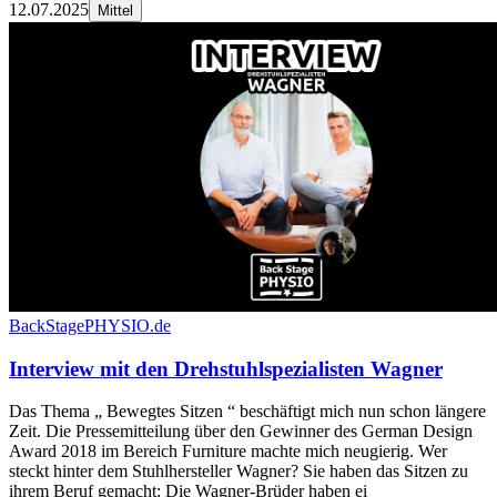
12.07.2025
Mittel
BackStagePHYSIO.de
Interview mit den Drehstuhlspezialisten Wagner
Das Thema „ Bewegtes Sitzen “ beschäftigt mich nun schon längere
Zeit. Die Pressemitteilung über den Gewinner des German Design
Award 2018 im Bereich Furniture machte mich neugierig. Wer
steckt hinter dem Stuhlhersteller Wagner? Sie haben das Sitzen zu
ihrem Beruf gemacht: Die Wagner-Brüder haben ei