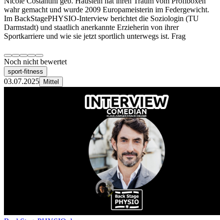
Nicole Costantini geb. Haustein hat ihren Traum vom Profiboxen
wahr gemacht und wurde 2009 Europameisterin im Federgewicht.
Im BackStagePHYSIO-Interview berichtet die Soziologin (TU
Darmstadt) und staatlich anerkannte Erzieherin von ihrer
Sportkarriere und wie sie jetzt sportlich unterwegs ist. Frag
Noch nicht bewertet
sport-fitness
03.07.2025
Mittel