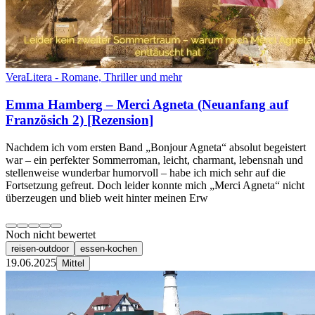
VeraLitera - Romane, Thriller und mehr
Emma Hamberg – Merci Agneta (Neuanfang auf
Französich 2) [Rezension]
Nachdem ich vom ersten Band „Bonjour Agneta“ absolut begeistert
war – ein perfekter Sommerroman, leicht, charmant, lebensnah und
stellenweise wunderbar humorvoll – habe ich mich sehr auf die
Fortsetzung gefreut. Doch leider konnte mich „Merci Agneta“ nicht
überzeugen und blieb weit hinter meinen Erw
Noch nicht bewertet
reisen-outdoor
essen-kochen
19.06.2025
Mittel