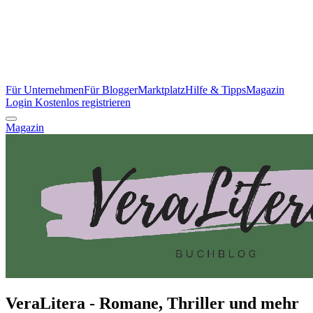
Für Unternehmen
Für Blogger
Marktplatz
Hilfe & Tipps
Magazin
Login
Kostenlos registrieren
Magazin
VeraLitera - Romane, Thriller und mehr