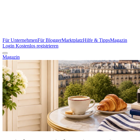
Für Unternehmen
Für Blogger
Marktplatz
Hilfe & Tipps
Magazin
Login
Kostenlos registrieren
Magazin