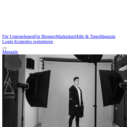
Für Unternehmen
Für Blogger
Marktplatz
Hilfe & Tipps
Magazin
Login
Kostenlos registrieren
Magazin