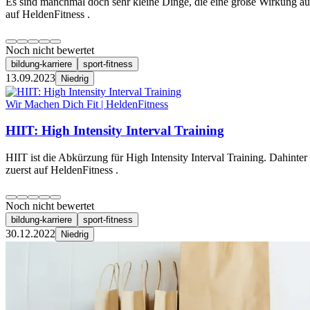
Es sind manchmal doch sehr kleine Dinge, die eine große Wirkung auf
auf HeldenFitness .
Noch nicht bewertet
bildung-karriere
sport-fitness
13.09.2023
Niedrig
Wir Machen Dich Fit | HeldenFitness
HIIT: High Intensity Interval Training
HIIT ist die Abkürzung für High Intensity Interval Training. Dahinte
zuerst auf HeldenFitness .
Noch nicht bewertet
bildung-karriere
sport-fitness
30.12.2022
Niedrig