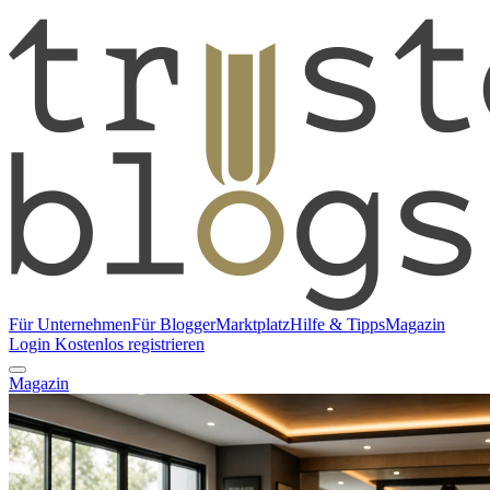
Für Unternehmen
Für Blogger
Marktplatz
Hilfe & Tipps
Magazin
Login
Kostenlos registrieren
Magazin