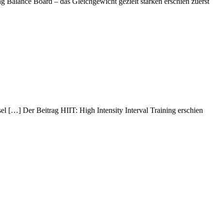
 Balance Board – das Gleichgewicht gezielt stärken erschien zuerst
el […] Der Beitrag HIIT: High Intensity Interval Training erschien