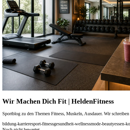
Wir Machen Dich Fit | HeldenFitness
Sportblog zu den Themen Fitness, Muskeln, Ausdauer. Wir schreiben 
bildung-karriere
sport-fitness
gesundheit-wellness
mode-beauty
essen-k
Noch nicht bewertet