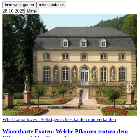
heimwerk-garten
reisen-outdoor
28.10.2025
Mittel
What Laura loves - Selbstgemachtes kaufen und verkaufen
Winterharte Exoten: Welche Pflanzen trotzen dem