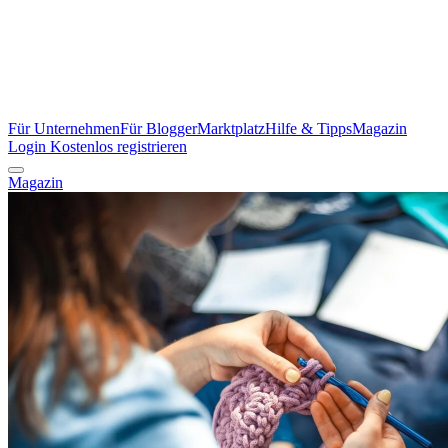
Für Unternehmen
Für Blogger
Marktplatz
Hilfe & Tipps
Magazin
Login
Kostenlos registrieren
Magazin