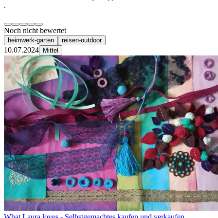
.
Noch nicht bewertet
heimwerk-garten
reisen-outdoor
10.07.2024
Mittel
What Laura loves - Selbstgemachtes kaufen und verkaufen