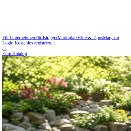
Für Unternehmen
Für Blogger
Marktplatz
Hilfe & Tipps
Magazin
Login
Kostenlos registrieren
Zum Katalog