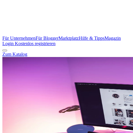
Für Unternehmen
Für Blogger
Marktplatz
Hilfe & Tipps
Magazin
Login
Kostenlos registrieren
Zum Katalog