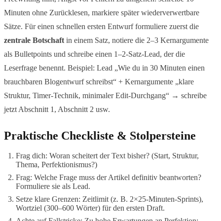
Minuten ohne Zurücklesen, markiere später wiederverwertbare
Sätze. Für einen schnellen ersten Entwurf formuliere zuerst die
zentrale Botschaft
in einem Satz, notiere die 2–3 Kernargumente
als Bulletpoints und schreibe einen 1–2-Satz-Lead, der die
Leserfrage benennt. Beispiel: Lead „Wie du in 30 Minuten einen
brauchbaren Blogentwurf schreibst“ + Kernargumente „klare
Struktur, Timer-Technik, minimaler Edit-Durchgang“ → schreibe
jetzt Abschnitt 1, Abschnitt 2 usw.
Praktische Checkliste & Stolpersteine
Frag dich: Woran scheitert der Text bisher? (Start, Struktur,
Thema, Perfektionismus?)
Frag: Welche Frage muss der Artikel definitiv beantworten?
Formuliere sie als Lead.
Setze klare Grenzen: Zeitlimit (z. B. 2×25-Minuten-Sprints),
Wortziel (300–600 Wörter) für den ersten Draft.
Achte auf Fallstricke: Zu hohe Erwartungen an Perfektion;