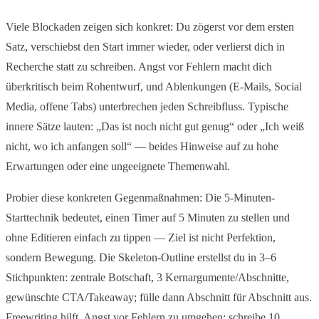
Viele Blockaden zeigen sich konkret: Du zögerst vor dem ersten
Satz, verschiebst den Start immer wieder, oder verlierst dich in
Recherche statt zu schreiben. Angst vor Fehlern macht dich
überkritisch beim Rohentwurf, und Ablenkungen (E-Mails, Social
Media, offene Tabs) unterbrechen jeden Schreibfluss. Typische
innere Sätze lauten: „Das ist noch nicht gut genug“ oder „Ich weiß
nicht, wo ich anfangen soll“ — beides Hinweise auf zu hohe
Erwartungen oder eine ungeeignete Themenwahl.
Probier diese konkreten Gegenmaßnahmen: Die 5-Minuten-
Starttechnik bedeutet, einen Timer auf 5 Minuten zu stellen und
ohne Editieren einfach zu tippen — Ziel ist nicht Perfektion,
sondern Bewegung. Die Skeleton-Outline erstellst du in 3–6
Stichpunkten: zentrale Botschaft, 3 Kernargumente/Abschnitte,
gewünschte CTA/Takeaway; fülle dann Abschnitt für Abschnitt aus.
Freewriting hilft, Angst vor Fehlern zu umgehen: schreibe 10