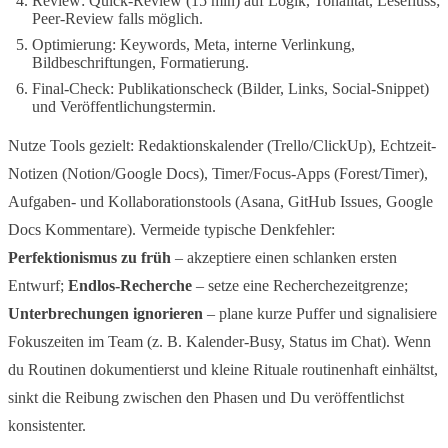
Review: Quick-Review (15 min) auf Logik, Tonalität, Lesefluss;
Peer-Review falls möglich.
Optimierung: Keywords, Meta, interne Verlinkung,
Bildbeschriftungen, Formatierung.
Final-Check: Publikationscheck (Bilder, Links, Social-Snippet)
und Veröffentlichungstermin.
Nutze Tools gezielt: Redaktionskalender (Trello/ClickUp), Echtzeit-
Notizen (Notion/Google Docs), Timer/Focus-Apps (Forest/Timer),
Aufgaben- und Kollaborationstools (Asana, GitHub Issues, Google
Docs Kommentare). Vermeide typische Denkfehler:
Perfektionismus zu früh
– akzeptiere einen schlanken ersten
Entwurf;
Endlos-Recherche
– setze eine Recherchezeitgrenze;
Unterbrechungen ignorieren
– plane kurze Puffer und signalisiere
Fokuszeiten im Team (z. B. Kalender-Busy, Status im Chat). Wenn
du Routinen dokumentierst und kleine Rituale routinenhaft einhältst,
sinkt die Reibung zwischen den Phasen und Du veröffentlichst
konsistenter.