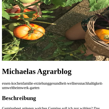
Michaelas Agrarblog
essen-kochen
familie-erziehung
gesundheit-wellness
nachhaltigkeit-
umwelt
heimwerk-garten
Beschreibung
Gemüsebeet anlegen welches Gemüse soll ich nur wählen? Das