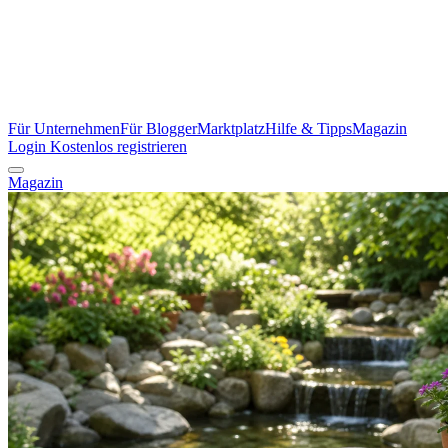
Für Unternehmen
Für Blogger
Marktplatz
Hilfe & Tipps
Magazin
Login
Kostenlos registrieren
Magazin