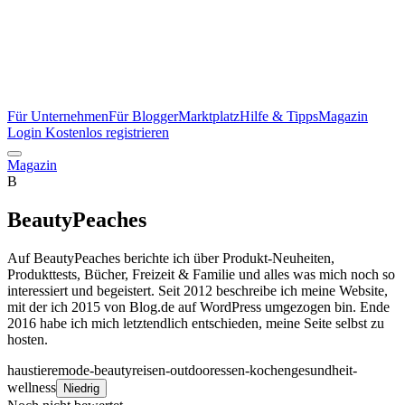
Für Unternehmen
Für Blogger
Marktplatz
Hilfe & Tipps
Magazin
Login
Kostenlos registrieren
Magazin
B
BeautyPeaches
Auf BeautyPeaches berichte ich über Produkt-Neuheiten,
Produkttests, Bücher, Freizeit & Familie und alles was mich noch so
interessiert und begeistert. Seit 2012 beschreibe ich meine Website,
mit der ich 2015 von Blog.de auf WordPress umgezogen bin. Ende
2016 habe ich mich letztendlich entschieden, meine Seite selbst zu
hosten.
haustiere
mode-beauty
reisen-outdoor
essen-kochen
gesundheit-
wellness
Niedrig