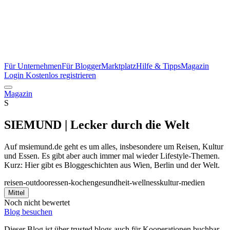
Für Unternehmen
Für Blogger
Marktplatz
Hilfe & Tipps
Magazin
Login
Kostenlos registrieren
Magazin
S
SIEMUND | Lecker durch die Welt
Auf msiemund.de geht es um alles, insbesondere um Reisen, Kultur
und Essen. Es gibt aber auch immer mal wieder Lifestyle-Themen.
Kurz: Hier gibt es Bloggeschichten aus Wien, Berlin und der Welt.
reisen-outdoor
essen-kochen
gesundheit-wellness
kultur-medien
Mittel
Noch nicht bewertet
Blog besuchen
Dieser Blog ist über trusted blogs auch für Kooperationen buchbar.