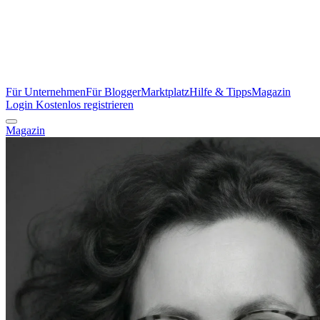
Für Unternehmen
Für Blogger
Marktplatz
Hilfe & Tipps
Magazin
Login
Kostenlos registrieren
Magazin