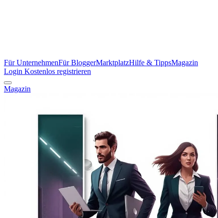
Für Unternehmen
Für Blogger
Marktplatz
Hilfe & Tipps
Magazin
Login
Kostenlos registrieren
Magazin