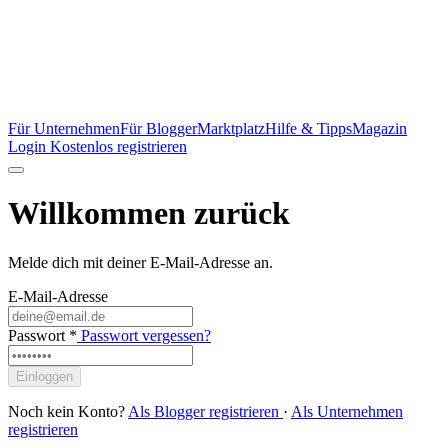
Für Unternehmen
Für Blogger
Marktplatz
Hilfe & Tipps
Magazin
Login
Kostenlos registrieren
Willkommen zurück
Melde dich mit deiner E-Mail-Adresse an.
E-Mail-Adresse
Passwort
*
Passwort vergessen?
Einloggen
Noch kein Konto?
Als Blogger registrieren
·
Als Unternehmen
registrieren